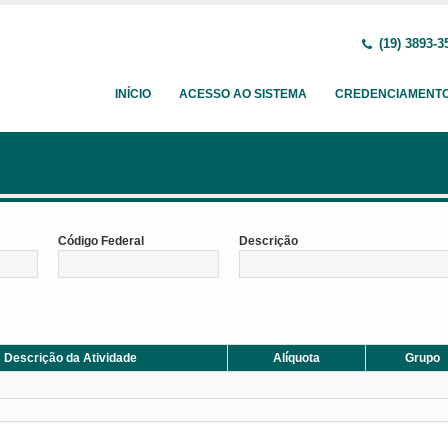
(19) 3893-3
INÍCIO
ACESSO AO SISTEMA
CREDENCIAMENT
Código Federal
Descrição
Descrição da Atividade
Alíquota
Grupo