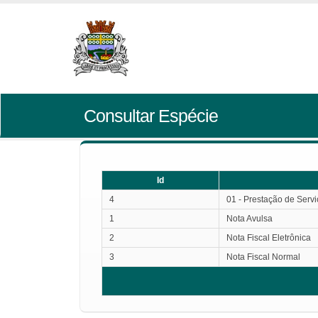
Consultar Espécie
Id
4
01 - Prestação de Serv
1
Nota Avulsa
2
Nota Fiscal Eletrônica
3
Nota Fiscal Normal