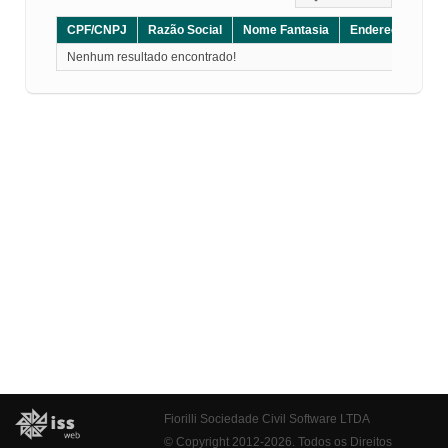
CPF/CNPJ
Razão Social
Nome Fantasia
Endereço
CE
Nenhum resultado encontrado!
Fiorilli Sociedade Civil Software LTDA
© Copyright 2012-2026. Todos os Direitos