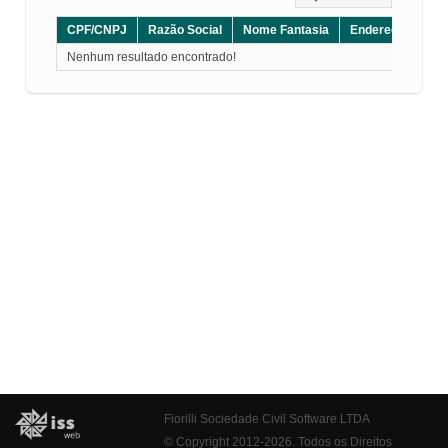
CPF/CNPJ
Razão Social
Nome Fantasia
Endereço
CE
Nenhum resultado encontrado!
Fiorilli Sociedade Civil Software LTDA
© Copyright 2012-2026. Todos os Direitos