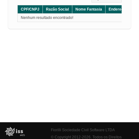
CPF/CNPJ
Razão Social
Nome Fantasia
Endereço
CE
Nenhum resultado encontrado!
Fiorilli Sociedade Civil Software LTDA
© Copyright 2012-2026. Todos os Direitos