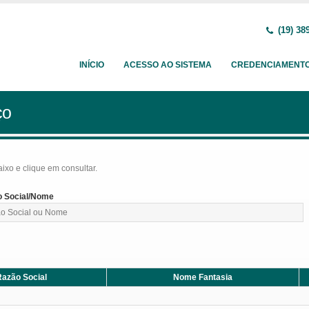
(19) 38
INÍCIO
ACESSO AO SISTEMA
CREDENCIAMENT
ço
baixo e clique em consultar.
 Social/Nome
azão Social
Nome Fantasia