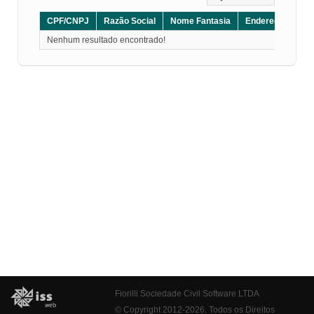
CPF/CNPJ
Razão Social
Nome Fantasia
Endereço
CE
Nenhum resultado encontrado!
Fiorilli Sociedade Civil Software LTDA
© Copyright 2012-2026. Todos os Direitos