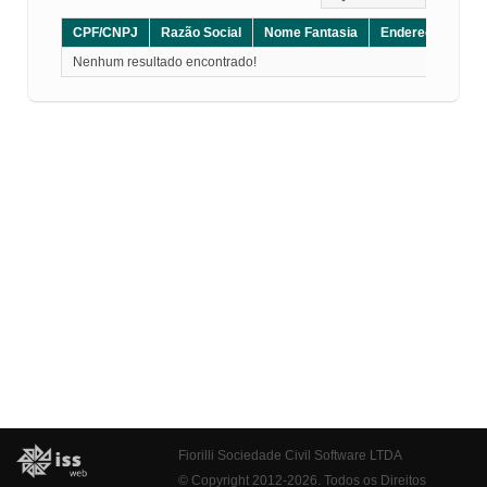
CPF/CNPJ
Razão Social
Nome Fantasia
Endereço
CE
Nenhum resultado encontrado!
Fiorilli Sociedade Civil Software LTDA
© Copyright 2012-2026. Todos os Direitos