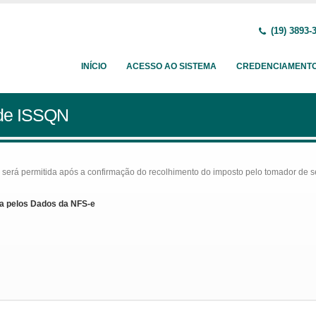
(19) 3893-
INÍCIO
ACESSO AO SISTEMA
CREDENCIAMENT
 de ISSQN
rá permitida após a confirmação do recolhimento do imposto pelo tomador de serv
a pelos Dados da NFS-e