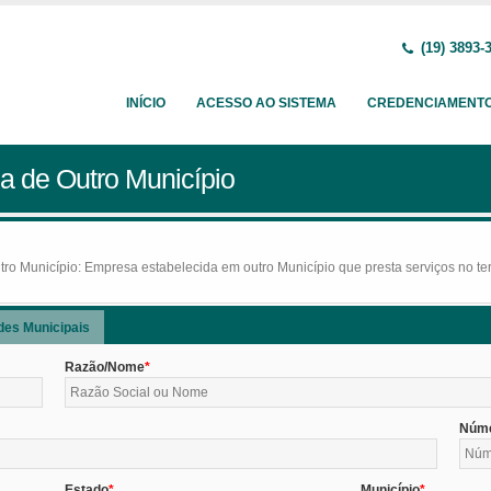
(19) 3893-
INÍCIO
ACESSO AO SISTEMA
CREDENCIAMENT
a de Outro Município
o Município: Empresa estabelecida em outro Município que presta serviços no terr
des Municipais
Razão/Nome
Núm
Estado
Município