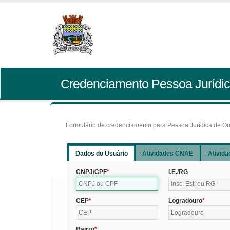
Credenciamento Pessoa Jurídic
Formulário de credenciamento para Pessoa Jurídica de Outr
Dados do Usuário
Atividades CNAE
Ativida
CNPJ/CPF
I.E./RG
CEP
Logradouro
Bairro