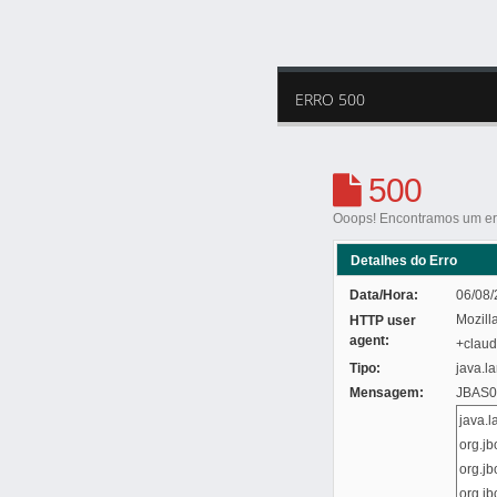
ERRO 500
500
Ooops! Encontramos um err
Detalhes do Erro
Data/Hora:
06/08/
Mozill
HTTP user
agent:
+clau
Tipo:
java.l
Mensagem:
JBAS01