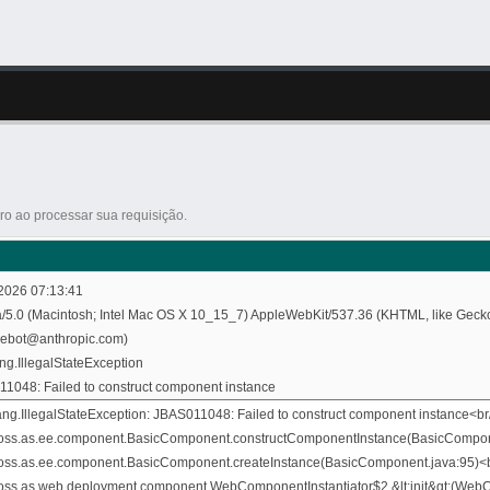
o ao processar sua requisição.
2026 07:13:41
a/5.0 (Macintosh; Intel Mac OS X 10_15_7) AppleWebKit/537.36 (KHTML, like Gecko
debot@anthropic.com)
ang.IllegalStateException
1048: Failed to construct component instance