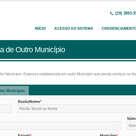
(19) 3893-3
INÍCIO
ACESSO AO SISTEMA
CREDENCIAMENT
a de Outro Município
o Município: Empresa estabelecida em outro Município que presta serviços no terr
des Municipais
Razão/Nome
Núm
Estado
Município