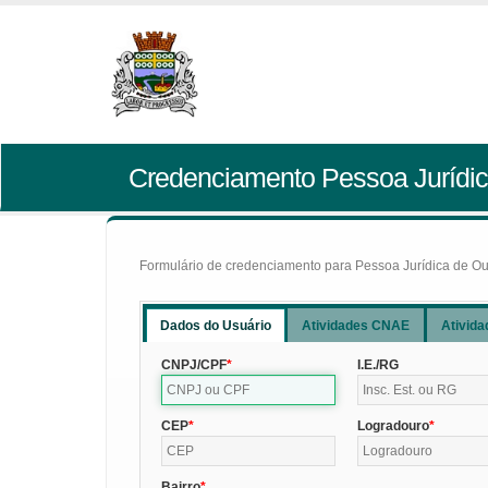
Credenciamento Pessoa Jurídic
Formulário de credenciamento para Pessoa Jurídica de Outr
Dados do Usuário
Atividades CNAE
Ativida
CNPJ/CPF
I.E./RG
CEP
Logradouro
Bairro