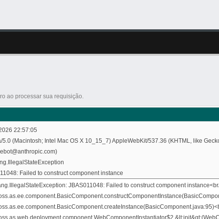
o ao processar sua requisição.
2026 22:57:05
a/5.0 (Macintosh; Intel Mac OS X 10_15_7) AppleWebKit/537.36 (KHTML, like Gecko
debot@anthropic.com)
ang.IllegalStateException
1048: Failed to construct component instance