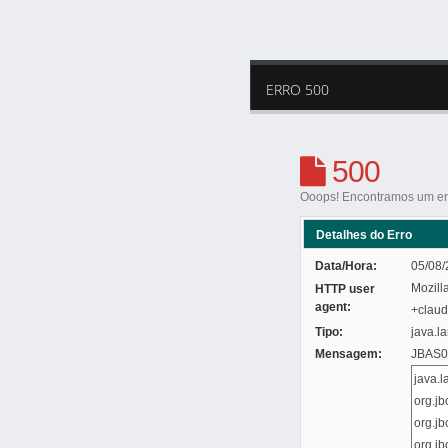
ERRO 500
500
Ooops! Encontramos um err
Detalhes do Erro
Data/Hora:
05/08/
Mozill
HTTP user
agent:
+clau
Tipo:
java.l
Mensagem:
JBAS01